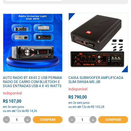
AUTO RADIO BT 4X45 2 USB PERMAK
CAIXA SUBWOOFER AMPLIFICADA
RADIO DE CARRO COM BLUETOOH E
SLIM SW68A-MS JBl
DUAS ENTRADAS USB 4 X 45 WATTS
Indisponível
Indisponível
R$ 790,00
R$ 107,00
em 3x sem juros
em 3x sem juros
ou em até 12x de R$ 105,28
ou em até 12x de R$ 14,26
COMPRAR
COMPRAR