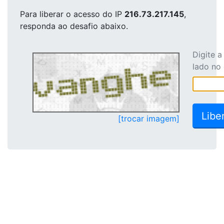
Para liberar o acesso
do IP
216.73.217.145
,
responda ao desafio abaixo.
Digite 
lado no
[trocar imagem]